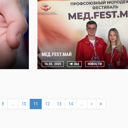
МЕД.FEST.МАЙ
16.05. 2025
460
НОВОСТИ
8
...
10
11
12
13
14
...