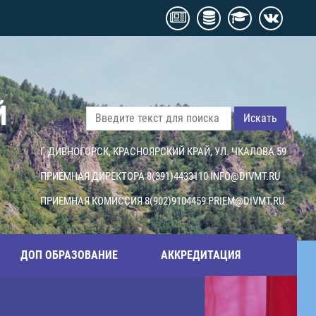
Й
Искать
Г. ДИВНОГОРСК, КРАСНОЯРСКИЙ КРАЙ, УЛ. ЧКАЛОВА 59
ПРИЕМНАЯ ДИРЕКТОРА 8(391)4433110
INFO@DIVMT.RU
ПРИЕМНАЯ КОМИССИЯ 8(902)9104459
PRIEM@DIVMT.RU
ДОП ОБРАЗОВАНИЕ
АККРЕДИТАЦИЯ