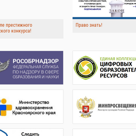
ле престижного
Право знать!
ского конкурса!