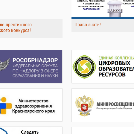
ле престижного
Право знать!
ского конкурса!