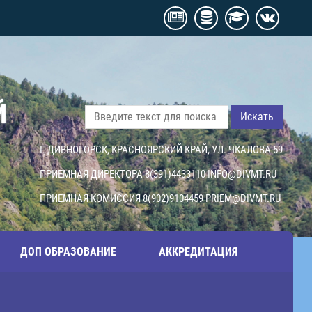
Й
Искать
Г. ДИВНОГОРСК, КРАСНОЯРСКИЙ КРАЙ, УЛ. ЧКАЛОВА 59
ПРИЕМНАЯ ДИРЕКТОРА 8(391)4433110
INFO@DIVMT.RU
ПРИЕМНАЯ КОМИССИЯ 8(902)9104459
PRIEM@DIVMT.RU
ДОП ОБРАЗОВАНИЕ
АККРЕДИТАЦИЯ