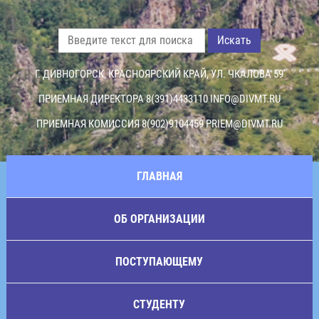
Искать
Г. ДИВНОГОРСК, КРАСНОЯРСКИЙ КРАЙ, УЛ. ЧКАЛОВА 59
ПРИЕМНАЯ ДИРЕКТОРА 8(391)4433110
INFO@DIVMT.RU
ПРИЕМНАЯ КОМИССИЯ 8(902)9104459
PRIEM@DIVMT.RU
ГЛАВНАЯ
ОБ ОРГАНИЗАЦИИ
ПОСТУПАЮЩЕМУ
СТУДЕНТУ