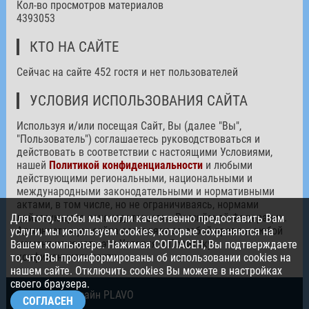
Кол-во просмотров материалов
4393053
КТО НА САЙТЕ
Сейчас на сайте 452 гостя и нет пользователей
УСЛОВИЯ ИСПОЛЬЗОВАНИЯ САЙТА
Используя и/или посещая Сайт, Вы (далее "Вы",
"Пользователь") соглашаетесь руководствоваться и
действовать в соответствии с настоящими Условиями,
нашей
Политикой конфиденциальности
и любыми
действующими региональными, национальными и
международными законодательными и нормативными
актами, в том числе, но не ограничиваясь, нормами
действующего законодательства Российской Федерации.
Для того, чтобы мы могли качественно предоставить Вам
Администрация сайта оставляет за собой право в любой
услуги, мы используем cookies, которые сохраняются на
момент изменять эти Условия и Политику
Вашем компьютере. Нажимая СОГЛАСЕН, Вы подтверждаете
конфиденциальности.
то, что Вы проинформированы об использовании cookies на
нашем сайте. Отключить cookies Вы можете в настройках
своего браузера.
© 2026. Дизайн PLAVO
СОГЛАСЕН