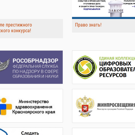
ле престижного
Право знать!
ского конкурса!