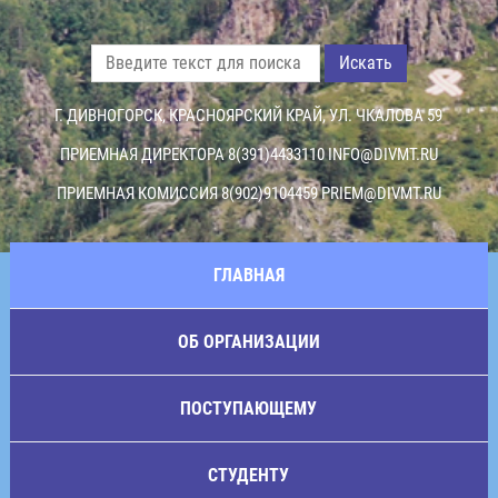
Искать
Г. ДИВНОГОРСК, КРАСНОЯРСКИЙ КРАЙ, УЛ. ЧКАЛОВА 59
ПРИЕМНАЯ ДИРЕКТОРА 8(391)4433110
INFO@DIVMT.RU
ПРИЕМНАЯ КОМИССИЯ 8(902)9104459
PRIEM@DIVMT.RU
ГЛАВНАЯ
ОБ ОРГАНИЗАЦИИ
ПОСТУПАЮЩЕМУ
СТУДЕНТУ