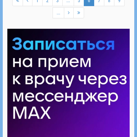
1
2
3
...
5
6
7
8
9
...