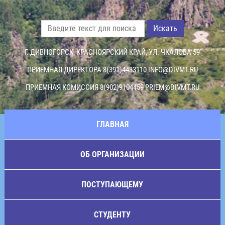
Искать
Г. ДИВНОГОРСК, КРАСНОЯРСКИЙ КРАЙ, УЛ. ЧКАЛОВА 59
ПРИЕМНАЯ ДИРЕКТОРА 8(391)4433110
INFO@DIVMT.RU
ПРИЕМНАЯ КОМИССИЯ 8(902)9104459
PRIEM@DIVMT.RU
ГЛАВНАЯ
ОБ ОРГАНИЗАЦИИ
ПОСТУПАЮЩЕМУ
СТУДЕНТУ