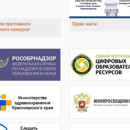
ле престижного
Право знать!
ского конкурса!