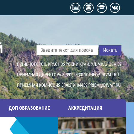
Й
Искать
Г. ДИВНОГОРСК, КРАСНОЯРСКИЙ КРАЙ, УЛ. ЧКАЛОВА 59
ПРИЕМНАЯ ДИРЕКТОРА 8(391)4433110
INFO@DIVMT.RU
ПРИЕМНАЯ КОМИССИЯ 8(902)9104459
PRIEM@DIVMT.RU
ДОП ОБРАЗОВАНИЕ
АККРЕДИТАЦИЯ