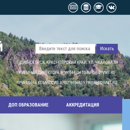
Й
Искать
Г. ДИВНОГОРСК, КРАСНОЯРСКИЙ КРАЙ, УЛ. ЧКАЛОВА 59
ПРИЕМНАЯ ДИРЕКТОРА 8(391)4433110
INFO@DIVMT.RU
ПРИЕМНАЯ КОМИССИЯ 8(902)9104459
PRIEM@DIVMT.RU
ДОП ОБРАЗОВАНИЕ
АККРЕДИТАЦИЯ