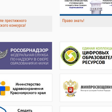
ле престижного
Право знать!
ского конкурса!