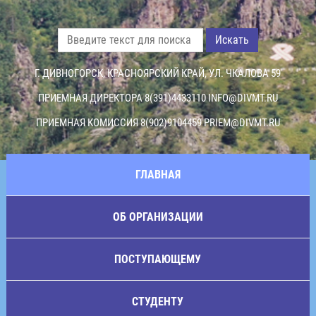
Искать
Г. ДИВНОГОРСК, КРАСНОЯРСКИЙ КРАЙ, УЛ. ЧКАЛОВА 59
ПРИЕМНАЯ ДИРЕКТОРА 8(391)4433110
INFO@DIVMT.RU
ПРИЕМНАЯ КОМИССИЯ 8(902)9104459
PRIEM@DIVMT.RU
ГЛАВНАЯ
ОБ ОРГАНИЗАЦИИ
ПОСТУПАЮЩЕМУ
СТУДЕНТУ