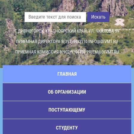
Искать
Г. ДИВНОГОРСК, КРАСНОЯРСКИЙ КРАЙ, УЛ. ЧКАЛОВА 59
ПРИЕМНАЯ ДИРЕКТОРА 8(391)4433110
INFO@DIVMT.RU
ПРИЕМНАЯ КОМИССИЯ 8(902)9104459
PRIEM@DIVMT.RU
ГЛАВНАЯ
ОБ ОРГАНИЗАЦИИ
ПОСТУПАЮЩЕМУ
СТУДЕНТУ