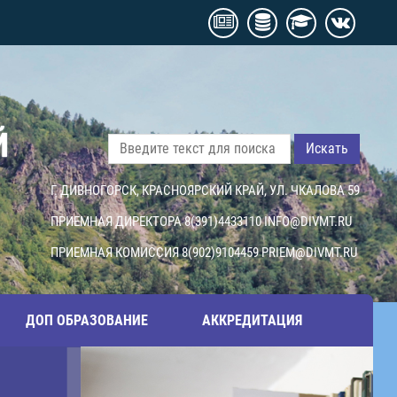
Й
Искать
Г. ДИВНОГОРСК, КРАСНОЯРСКИЙ КРАЙ, УЛ. ЧКАЛОВА 59
ПРИЕМНАЯ ДИРЕКТОРА 8(391)4433110
INFO@DIVMT.RU
ПРИЕМНАЯ КОМИССИЯ 8(902)9104459
PRIEM@DIVMT.RU
ДОП ОБРАЗОВАНИЕ
АККРЕДИТАЦИЯ