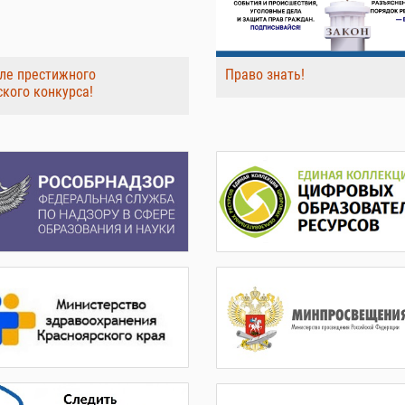
ле престижного
Право знать!
ского конкурса!