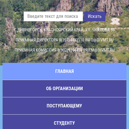
Искать
Г. ДИВНОГОРСК, КРАСНОЯРСКИЙ КРАЙ, УЛ. ЧКАЛОВА 59
ПРИЕМНАЯ ДИРЕКТОРА 8(391)4433110
INFO@DIVMT.RU
ПРИЕМНАЯ КОМИССИЯ 8(902)9104459
PRIEM@DIVMT.RU
ГЛАВНАЯ
ОБ ОРГАНИЗАЦИИ
ПОСТУПАЮЩЕМУ
СТУДЕНТУ