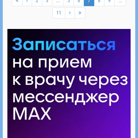
2
3
...
5
6
7
8
9
...
11