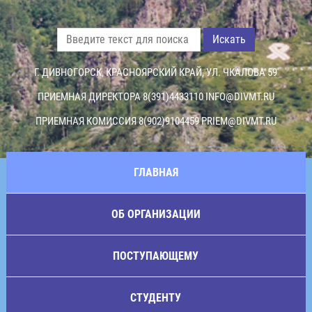
Искать
Г. ДИВНОГОРСК, КРАСНОЯРСКИЙ КРАЙ, УЛ. ЧКАЛОВА 59
ПРИЕМНАЯ ДИРЕКТОРА 8(391)4433110
INFO@DIVMT.RU
ПРИЕМНАЯ КОМИССИЯ 8(902)9104459
PRIEM@DIVMT.RU
ГЛАВНАЯ
ОБ ОРГАНИЗАЦИИ
ПОСТУПАЮЩЕМУ
СТУДЕНТУ