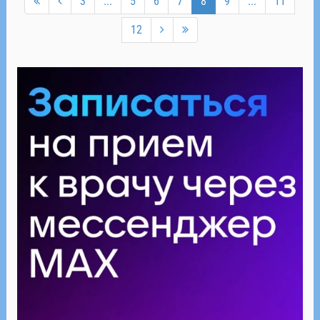
3
...
5
6
7
8
9
...
11
12