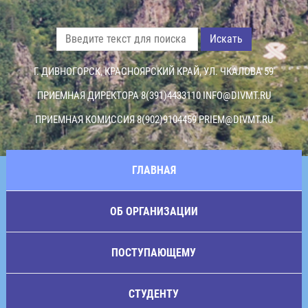
Искать
Г. ДИВНОГОРСК, КРАСНОЯРСКИЙ КРАЙ, УЛ. ЧКАЛОВА 59
ПРИЕМНАЯ ДИРЕКТОРА 8(391)4433110
INFO@DIVMT.RU
ПРИЕМНАЯ КОМИССИЯ 8(902)9104459
PRIEM@DIVMT.RU
ГЛАВНАЯ
ОБ ОРГАНИЗАЦИИ
ПОСТУПАЮЩЕМУ
СТУДЕНТУ