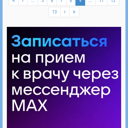
...
5
6
7
8
9
...
11
12
13