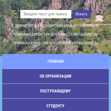
Искать
Г. ДИВНОГОРСК, КРАСНОЯРСКИЙ КРАЙ, УЛ. ЧКАЛОВА 59
ПРИЕМНАЯ ДИРЕКТОРА 8(391)4433110
INFO@DIVMT.RU
ПРИЕМНАЯ КОМИССИЯ 8(902)9104459
PRIEM@DIVMT.RU
ГЛАВНАЯ
ОБ ОРГАНИЗАЦИИ
ПОСТУПАЮЩЕМУ
СТУДЕНТУ