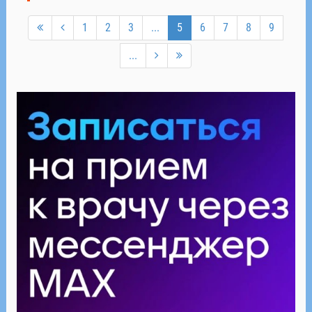
1
2
3
...
5
6
7
8
9
...