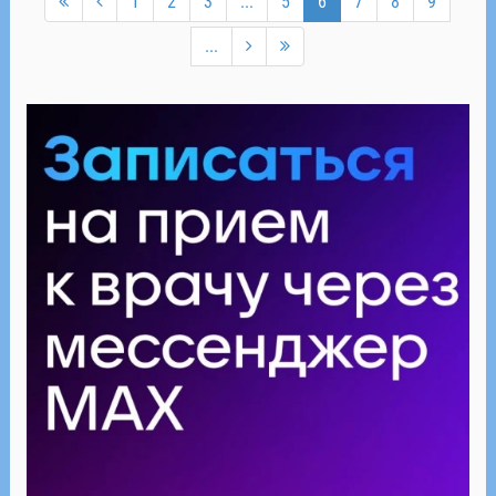
1
2
3
...
5
6
7
8
9
...