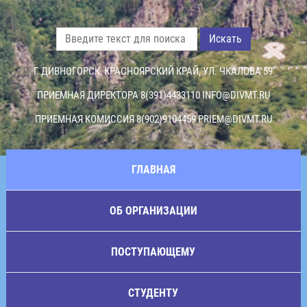
Искать
Г. ДИВНОГОРСК, КРАСНОЯРСКИЙ КРАЙ, УЛ. ЧКАЛОВА 59
ПРИЕМНАЯ ДИРЕКТОРА 8(391)4433110
INFO@DIVMT.RU
ПРИЕМНАЯ КОМИССИЯ 8(902)9104459
PRIEM@DIVMT.RU
ГЛАВНАЯ
ОБ ОРГАНИЗАЦИИ
ПОСТУПАЮЩЕМУ
СТУДЕНТУ