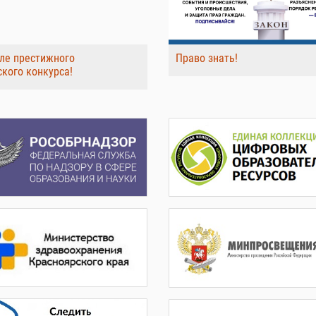
ле престижного
Право знать!
ского конкурса!