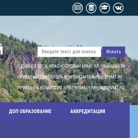
Й
Искать
Г. ДИВНОГОРСК, КРАСНОЯРСКИЙ КРАЙ, УЛ. ЧКАЛОВА 59
ПРИЕМНАЯ ДИРЕКТОРА 8(391)4433110
INFO@DIVMT.RU
ПРИЕМНАЯ КОМИССИЯ 8(902)9104459
PRIEM@DIVMT.RU
ДОП ОБРАЗОВАНИЕ
АККРЕДИТАЦИЯ