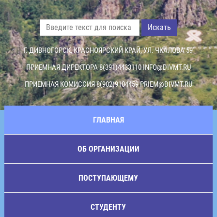
Искать
Г. ДИВНОГОРСК, КРАСНОЯРСКИЙ КРАЙ, УЛ. ЧКАЛОВА 59
ПРИЕМНАЯ ДИРЕКТОРА 8(391)4433110
INFO@DIVMT.RU
ПРИЕМНАЯ КОМИССИЯ 8(902)9104459
PRIEM@DIVMT.RU
ГЛАВНАЯ
ОБ ОРГАНИЗАЦИИ
ПОСТУПАЮЩЕМУ
СТУДЕНТУ