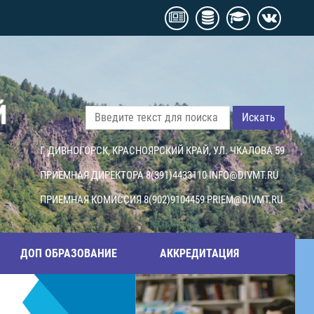
Й
Искать
Г. ДИВНОГОРСК, КРАСНОЯРСКИЙ КРАЙ, УЛ. ЧКАЛОВА 59
ПРИЕМНАЯ ДИРЕКТОРА 8(391)4433110
INFO@DIVMT.RU
ПРИЕМНАЯ КОМИССИЯ 8(902)9104459
PRIEM@DIVMT.RU
ДОП ОБРАЗОВАНИЕ
АККРЕДИТАЦИЯ