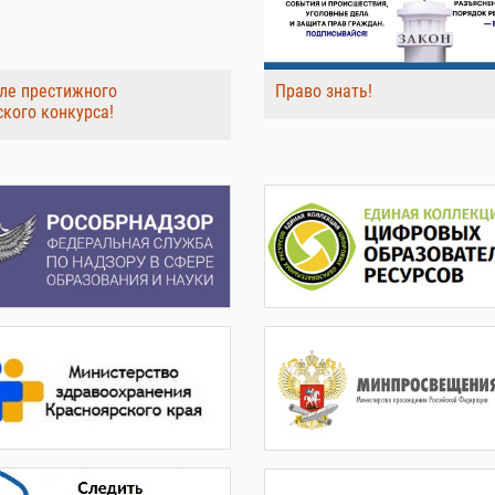
ле престижного
Право знать!
ского конкурса!