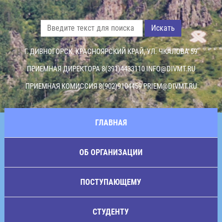
Искать
Г. ДИВНОГОРСК, КРАСНОЯРСКИЙ КРАЙ, УЛ. ЧКАЛОВА 59
ПРИЕМНАЯ ДИРЕКТОРА 8(391)4433110
INFO@DIVMT.RU
ПРИЕМНАЯ КОМИССИЯ 8(902)9104459
PRIEM@DIVMT.RU
ГЛАВНАЯ
ОБ ОРГАНИЗАЦИИ
ПОСТУПАЮЩЕМУ
СТУДЕНТУ