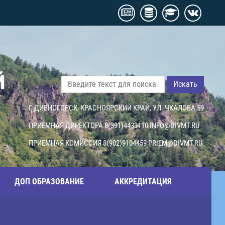
Й
Искать
Г. ДИВНОГОРСК, КРАСНОЯРСКИЙ КРАЙ, УЛ. ЧКАЛОВА 59
ПРИЕМНАЯ ДИРЕКТОРА 8(391)4433110
INFO@DIVMT.RU
ПРИЕМНАЯ КОМИССИЯ 8(902)9104459
PRIEM@DIVMT.RU
ДОП ОБРАЗОВАНИЕ
АККРЕДИТАЦИЯ