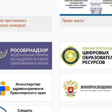
ле престижного
Право знать!
ского конкурса!