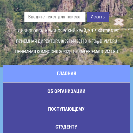
Искать
Г. ДИВНОГОРСК, КРАСНОЯРСКИЙ КРАЙ, УЛ. ЧКАЛОВА 59
ПРИЕМНАЯ ДИРЕКТОРА 8(391)4433110
INFO@DIVMT.RU
ПРИЕМНАЯ КОМИССИЯ 8(902)9104459
PRIEM@DIVMT.RU
ГЛАВНАЯ
ОБ ОРГАНИЗАЦИИ
ПОСТУПАЮЩЕМУ
СТУДЕНТУ