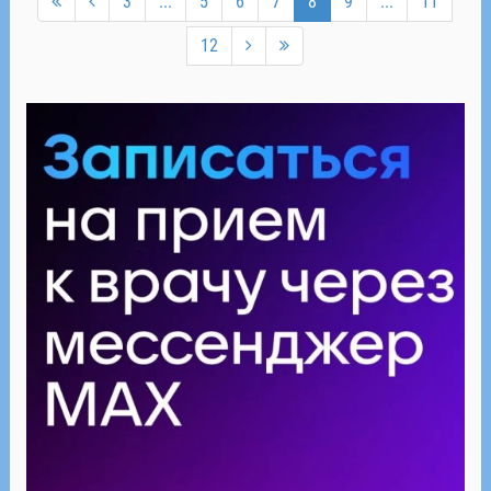
3
...
5
6
7
8
9
...
11
12