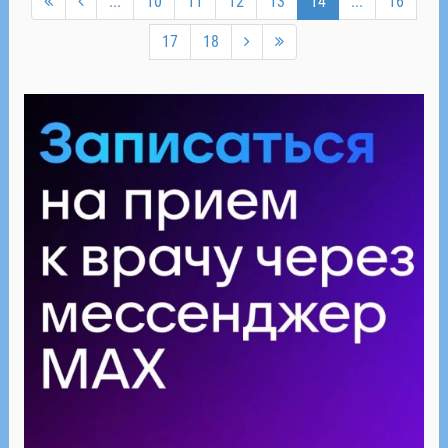
...
10
11
12
13
14
...
16
17
18