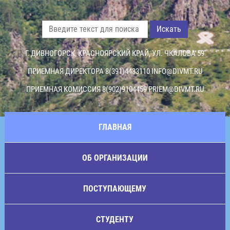
Искать
Г. ДИВНОГОРСК, КРАСНОЯРСКИЙ КРАЙ, УЛ. ЧКАЛОВА 59
ПРИЕМНАЯ ДИРЕКТОРА 8(391)4433110
INFO@DIVMT.RU
ПРИЕМНАЯ КОМИССИЯ 8(902)9104459
PRIEM@DIVMT.RU
ГЛАВНАЯ
ОБ ОРГАНИЗАЦИИ
ПОСТУПАЮЩЕМУ
СТУДЕНТУ