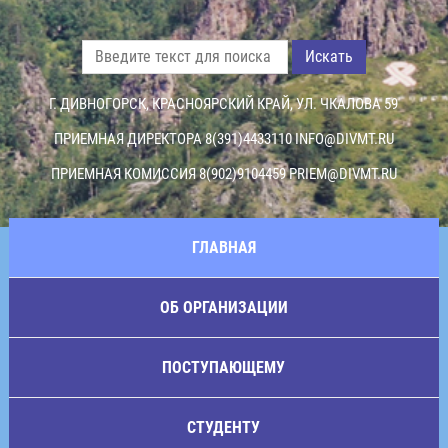
Искать
Г. ДИВНОГОРСК, КРАСНОЯРСКИЙ КРАЙ, УЛ. ЧКАЛОВА 59
ПРИЕМНАЯ ДИРЕКТОРА 8(391)4433110
INFO@DIVMT.RU
ПРИЕМНАЯ КОМИССИЯ 8(902)9104459
PRIEM@DIVMT.RU
ГЛАВНАЯ
ОБ ОРГАНИЗАЦИИ
ПОСТУПАЮЩЕМУ
СТУДЕНТУ