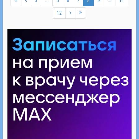
3
...
5
6
7
8
9
...
11
12