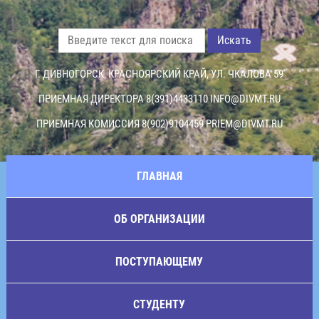
Искать
Г. ДИВНОГОРСК, КРАСНОЯРСКИЙ КРАЙ, УЛ. ЧКАЛОВА 59
ПРИЕМНАЯ ДИРЕКТОРА 8(391)4433110
INFO@DIVMT.RU
ПРИЕМНАЯ КОМИССИЯ 8(902)9104459
PRIEM@DIVMT.RU
ГЛАВНАЯ
ОБ ОРГАНИЗАЦИИ
ПОСТУПАЮЩЕМУ
СТУДЕНТУ