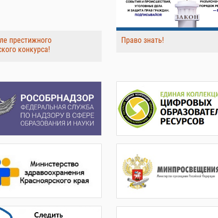
ле престижного
Право знать!
ского конкурса!