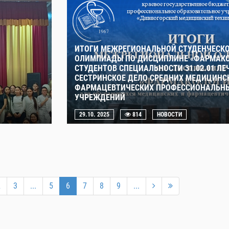
ИТОГИ МЕЖРЕГИОНАЛЬНОЙ СТУДЕНЧЕСК
ОЛИМПИАДЫ ПО ДИСЦИПЛИНЕ «ФАРМАКО
СТУДЕНТОВ СПЕЦИАЛЬНОСТИ 31.02.01 ЛЕЧ
СЕСТРИНСКОЕ ДЕЛО СРЕДНИХ МЕДИЦИНС
ФАРМАЦЕВТИЧЕСКИХ ПРОФЕССИОНАЛЬНЫ
УЧРЕЖДЕНИЙ
29.10. 2025
814
НОВОСТИ
2
3
...
5
6
7
8
9
...