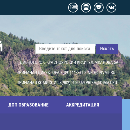
Й
Искать
Г. ДИВНОГОРСК, КРАСНОЯРСКИЙ КРАЙ, УЛ. ЧКАЛОВА 59
ПРИЕМНАЯ ДИРЕКТОРА 8(391)4433110
INFO@DIVMT.RU
ПРИЕМНАЯ КОМИССИЯ 8(902)9104459
PRIEM@DIVMT.RU
ДОП ОБРАЗОВАНИЕ
АККРЕДИТАЦИЯ