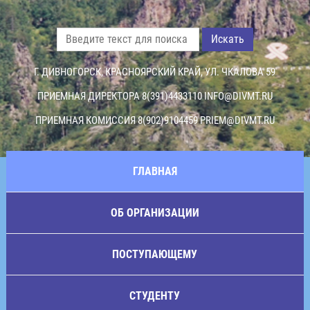
Искать
Г. ДИВНОГОРСК, КРАСНОЯРСКИЙ КРАЙ, УЛ. ЧКАЛОВА 59
ПРИЕМНАЯ ДИРЕКТОРА 8(391)4433110
INFO@DIVMT.RU
ПРИЕМНАЯ КОМИССИЯ 8(902)9104459
PRIEM@DIVMT.RU
ГЛАВНАЯ
ОБ ОРГАНИЗАЦИИ
ПОСТУПАЮЩЕМУ
СТУДЕНТУ