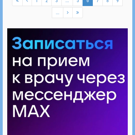
1
2
3
...
5
6
7
8
9
...