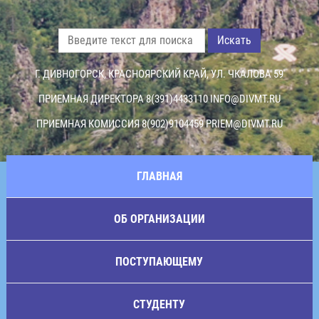
Искать
Г. ДИВНОГОРСК, КРАСНОЯРСКИЙ КРАЙ, УЛ. ЧКАЛОВА 59
ПРИЕМНАЯ ДИРЕКТОРА 8(391)4433110
INFO@DIVMT.RU
ПРИЕМНАЯ КОМИССИЯ 8(902)9104459
PRIEM@DIVMT.RU
ГЛАВНАЯ
ОБ ОРГАНИЗАЦИИ
ПОСТУПАЮЩЕМУ
СТУДЕНТУ