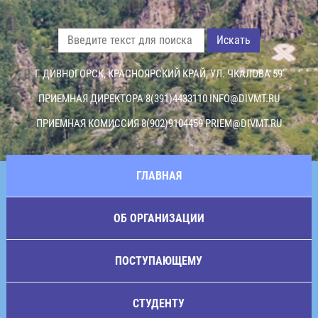
Искать
Г. ДИВНОГОРСК, КРАСНОЯРСКИЙ КРАЙ, УЛ. ЧКАЛОВА 59
ПРИЕМНАЯ ДИРЕКТОРА 8(391)4433110
INFO@DIVMT.RU
ПРИЕМНАЯ КОМИССИЯ 8(902)9104459
PRIEM@DIVMT.RU
ГЛАВНАЯ
ОБ ОРГАНИЗАЦИИ
ПОСТУПАЮЩЕМУ
СТУДЕНТУ