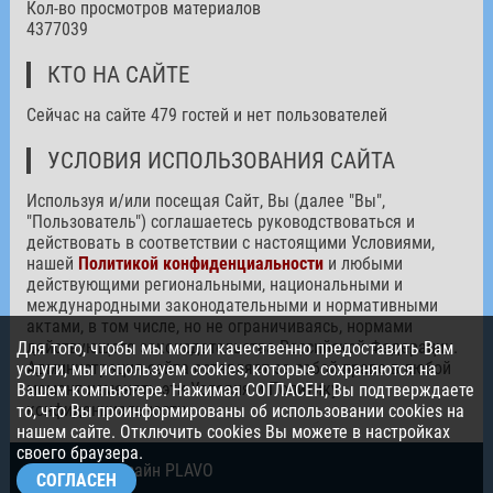
Кол-во просмотров материалов
4377039
КТО НА САЙТЕ
Сейчас на сайте 479 гостей и нет пользователей
УСЛОВИЯ ИСПОЛЬЗОВАНИЯ САЙТА
Используя и/или посещая Сайт, Вы (далее "Вы",
"Пользователь") соглашаетесь руководствоваться и
действовать в соответствии с настоящими Условиями,
нашей
Политикой конфиденциальности
и любыми
действующими региональными, национальными и
международными законодательными и нормативными
актами, в том числе, но не ограничиваясь, нормами
действующего законодательства Российской Федерации.
Для того, чтобы мы могли качественно предоставить Вам
Администрация сайта оставляет за собой право в любой
услуги, мы используем cookies, которые сохраняются на
момент изменять эти Условия и Политику
Вашем компьютере. Нажимая СОГЛАСЕН, Вы подтверждаете
конфиденциальности.
то, что Вы проинформированы об использовании cookies на
нашем сайте. Отключить cookies Вы можете в настройках
своего браузера.
© 2026. Дизайн PLAVO
СОГЛАСЕН