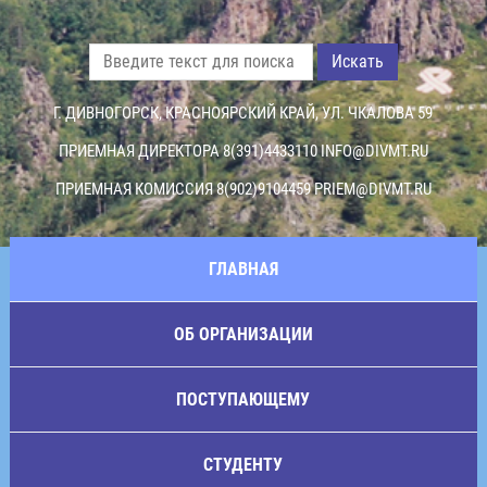
Искать
Г. ДИВНОГОРСК, КРАСНОЯРСКИЙ КРАЙ, УЛ. ЧКАЛОВА 59
ПРИЕМНАЯ ДИРЕКТОРА 8(391)4433110
INFO@DIVMT.RU
ПРИЕМНАЯ КОМИССИЯ 8(902)9104459
PRIEM@DIVMT.RU
ГЛАВНАЯ
ОБ ОРГАНИЗАЦИИ
ПОСТУПАЮЩЕМУ
СТУДЕНТУ