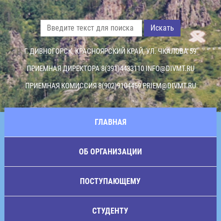
Искать
Г. ДИВНОГОРСК, КРАСНОЯРСКИЙ КРАЙ, УЛ. ЧКАЛОВА 59
ПРИЕМНАЯ ДИРЕКТОРА 8(391)4433110
INFO@DIVMT.RU
ПРИЕМНАЯ КОМИССИЯ 8(902)9104459
PRIEM@DIVMT.RU
ГЛАВНАЯ
ОБ ОРГАНИЗАЦИИ
ПОСТУПАЮЩЕМУ
СТУДЕНТУ