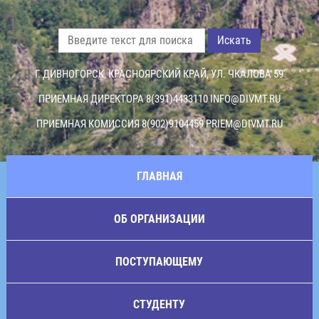
Искать
Г. ДИВНОГОРСК, КРАСНОЯРСКИЙ КРАЙ, УЛ. ЧКАЛОВА 59
ПРИЕМНАЯ ДИРЕКТОРА 8(391)4433110
INFO@DIVMT.RU
ПРИЕМНАЯ КОМИССИЯ 8(902)9104459
PRIEM@DIVMT.RU
ГЛАВНАЯ
ОБ ОРГАНИЗАЦИИ
ПОСТУПАЮЩЕМУ
СТУДЕНТУ