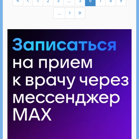
1
2
3
...
5
6
7
8
9
...