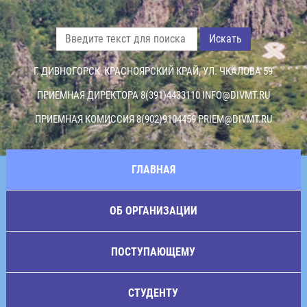
Искать
Г. ДИВНОГОРСК, КРАСНОЯРСКИЙ КРАЙ, УЛ. ЧКАЛОВА 59
ПРИЕМНАЯ ДИРЕКТОРА 8(391)4433110
INFO@DIVMT.RU
ПРИЕМНАЯ КОМИССИЯ 8(902)9104459
PRIEM@DIVMT.RU
ГЛАВНАЯ
ОБ ОРГАНИЗАЦИИ
ПОСТУПАЮЩЕМУ
СТУДЕНТУ