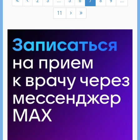
2
3
...
5
6
7
8
9
...
11