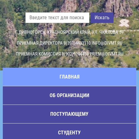
Искать
Г. ДИВНОГОРСК, КРАСНОЯРСКИЙ КРАЙ, УЛ. ЧКАЛОВА 59
ПРИЕМНАЯ ДИРЕКТОРА 8(391)4433110
INFO@DIVMT.RU
ПРИЕМНАЯ КОМИССИЯ 8(902)9104459
PRIEM@DIVMT.RU
ГЛАВНАЯ
ОБ ОРГАНИЗАЦИИ
ПОСТУПАЮЩЕМУ
СТУДЕНТУ