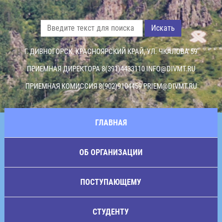
Искать
Г. ДИВНОГОРСК, КРАСНОЯРСКИЙ КРАЙ, УЛ. ЧКАЛОВА 59
ПРИЕМНАЯ ДИРЕКТОРА 8(391)4433110
INFO@DIVMT.RU
ПРИЕМНАЯ КОМИССИЯ 8(902)9104459
PRIEM@DIVMT.RU
ГЛАВНАЯ
ОБ ОРГАНИЗАЦИИ
ПОСТУПАЮЩЕМУ
СТУДЕНТУ