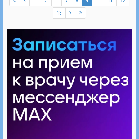
...
5
6
7
8
9
...
11
12
13