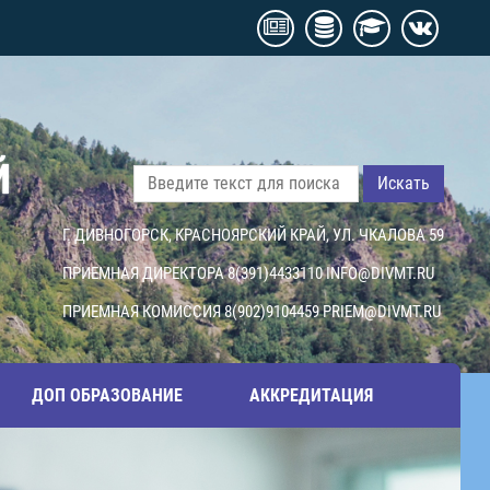
Й
Искать
Г. ДИВНОГОРСК, КРАСНОЯРСКИЙ КРАЙ, УЛ. ЧКАЛОВА 59
ПРИЕМНАЯ ДИРЕКТОРА 8(391)4433110
INFO@DIVMT.RU
ПРИЕМНАЯ КОМИССИЯ 8(902)9104459
PRIEM@DIVMT.RU
ДОП ОБРАЗОВАНИЕ
АККРЕДИТАЦИЯ