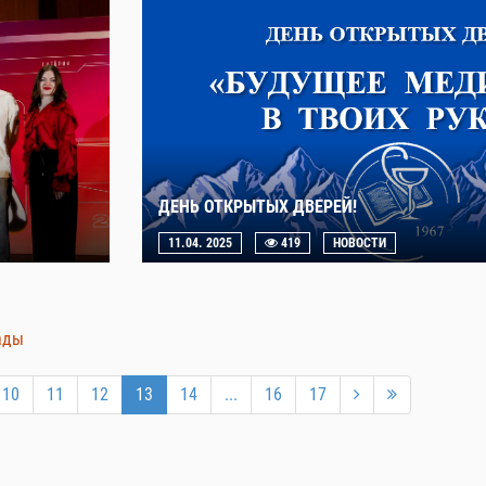
ДЕНЬ ОТКРЫТЫХ ДВЕРЕЙ!
11.04. 2025
419
НОВОСТИ
ады
10
11
12
13
14
...
16
17