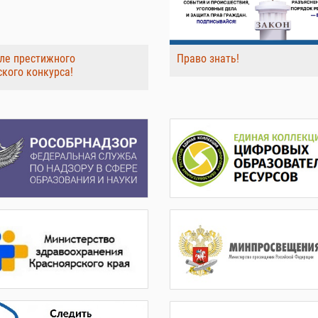
ле престижного
Право знать!
ского конкурса!