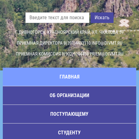
Искать
Г. ДИВНОГОРСК, КРАСНОЯРСКИЙ КРАЙ, УЛ. ЧКАЛОВА 59
ПРИЕМНАЯ ДИРЕКТОРА 8(391)4433110
INFO@DIVMT.RU
ПРИЕМНАЯ КОМИССИЯ 8(902)9104459
PRIEM@DIVMT.RU
ГЛАВНАЯ
ОБ ОРГАНИЗАЦИИ
ПОСТУПАЮЩЕМУ
СТУДЕНТУ