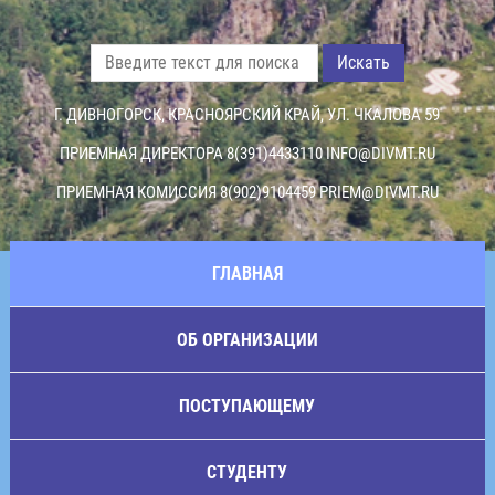
Искать
Г. ДИВНОГОРСК, КРАСНОЯРСКИЙ КРАЙ, УЛ. ЧКАЛОВА 59
ПРИЕМНАЯ ДИРЕКТОРА 8(391)4433110
INFO@DIVMT.RU
ПРИЕМНАЯ КОМИССИЯ 8(902)9104459
PRIEM@DIVMT.RU
ГЛАВНАЯ
ОБ ОРГАНИЗАЦИИ
ПОСТУПАЮЩЕМУ
СТУДЕНТУ