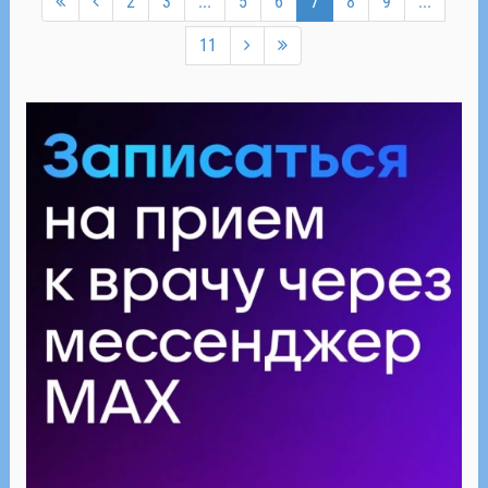
2
3
...
5
6
7
8
9
...
11