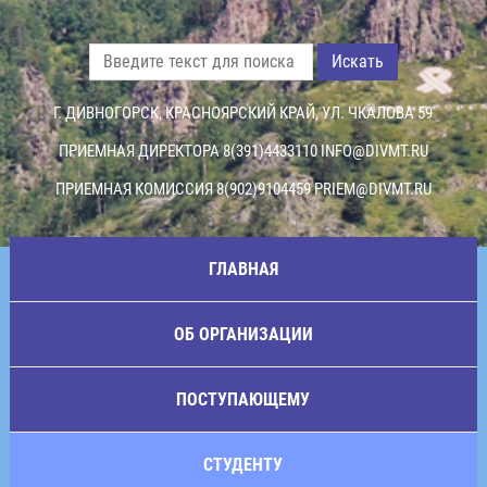
Искать
Г. ДИВНОГОРСК, КРАСНОЯРСКИЙ КРАЙ, УЛ. ЧКАЛОВА 59
ПРИЕМНАЯ ДИРЕКТОРА 8(391)4433110
INFO@DIVMT.RU
ПРИЕМНАЯ КОМИССИЯ 8(902)9104459
PRIEM@DIVMT.RU
ГЛАВНАЯ
ОБ ОРГАНИЗАЦИИ
ПОСТУПАЮЩЕМУ
СТУДЕНТУ