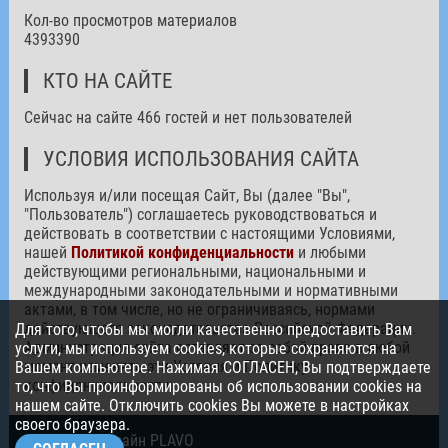
Кол-во просмотров материалов
4393390
КТО НА САЙТЕ
Сейчас на сайте 466 гостей и нет пользователей
УСЛОВИЯ ИСПОЛЬЗОВАНИЯ САЙТА
Используя и/или посещая Сайт, Вы (далее "Вы",
"Пользователь") соглашаетесь руководствоваться и
действовать в соответствии с настоящими Условиями,
нашей
Политикой конфиденциальности
и любыми
действующими региональными, национальными и
международными законодательными и нормативными
актами, в том числе, но не ограничиваясь, нормами
действующего законодательства Российской Федерации.
Для того, чтобы мы могли качественно предоставить Вам
Администрация сайта оставляет за собой право в любой
услуги, мы используем cookies, которые сохраняются на
момент изменять эти Условия и Политику
Вашем компьютере. Нажимая СОГЛАСЕН, Вы подтверждаете
конфиденциальности.
то, что Вы проинформированы об использовании cookies на
нашем сайте. Отключить cookies Вы можете в настройках
своего браузера.
© 2026. Дизайн PLAVO