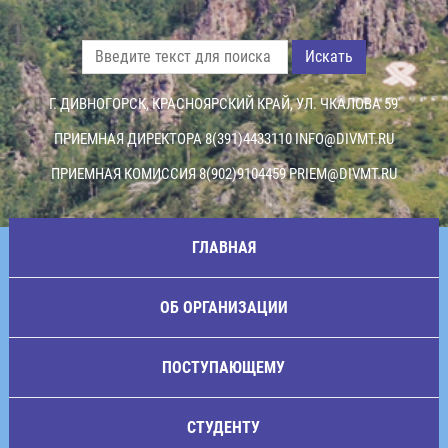
Искать
Г. ДИВНОГОРСК, КРАСНОЯРСКИЙ КРАЙ, УЛ. ЧКАЛОВА 59
ПРИЕМНАЯ ДИРЕКТОРА 8(391)4433110
INFO@DIVMT.RU
ПРИЕМНАЯ КОМИССИЯ 8(902)9104459
PRIEM@DIVMT.RU
ГЛАВНАЯ
ОБ ОРГАНИЗАЦИИ
ПОСТУПАЮЩЕМУ
СТУДЕНТУ