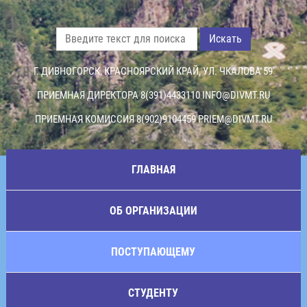
Искать
Г. ДИВНОГОРСК, КРАСНОЯРСКИЙ КРАЙ, УЛ. ЧКАЛОВА 59
ПРИЕМНАЯ ДИРЕКТОРА 8(391)4433110
INFO@DIVMT.RU
ПРИЕМНАЯ КОМИССИЯ 8(902)9104459
PRIEM@DIVMT.RU
ГЛАВНАЯ
ОБ ОРГАНИЗАЦИИ
ПОСТУПАЮЩЕМУ
СТУДЕНТУ