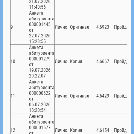
21.07.2026
11:40:56
Анкета
абитуриента
000001445
9
Лично
Оригинал
4,6923
Пройден
от
22.07.2026
15:23:55
Анкета
абитуриента
000001279
10
Лично
Копия
4,6667
Пройден
от
19.07.2026
20:22:07
Анкета
абитуриента
000000622
11
Лично
Оригинал
4,6429
Пройден
от
06.07.2026
18:20:54
Анкета
абитуриента
000001677
12
Лично
Копия
4,6154
Пройден
от