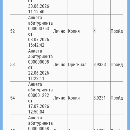
от
30.06.2026
11:12:40
Анкета
абитуриента
000000753
52
Лично
Копия
4
Пройден
от
08.07.2026
16:42:42
Анкета
абитуриента
000000008
53
Лично
Оригинал
3,9333
Пройден
от
22.06.2026
11:22:11
Анкета
абитуриента
000001222
54
Лично
Копия
3,9231
Пройден
от
17.07.2026
12:50:04
Анкета
абитуриента
000000068