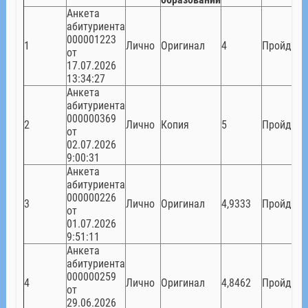
Анкета
абитуриента
000001223
1
Лично
Оригинал
4
Пройден
от
17.07.2026
13:34:27
Анкета
абитуриента
000000369
2
Лично
Копия
5
Пройден
от
02.07.2026
9:00:31
Анкета
абитуриента
000000226
3
Лично
Оригинал
4,9333
Пройден
от
01.07.2026
9:51:11
Анкета
абитуриента
000000259
4
Лично
Оригинал
4,8462
Пройден
от
29.06.2026