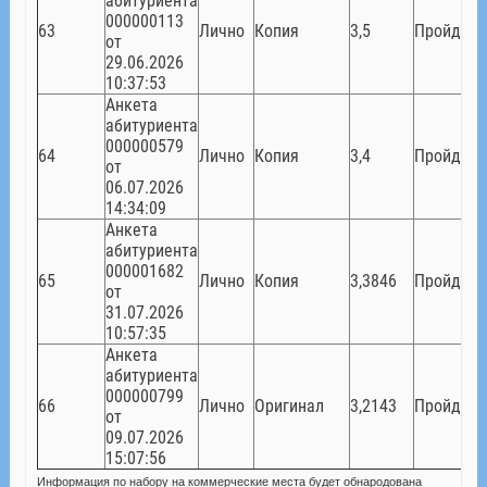
абитуриента
000000113
63
Лично
Копия
3,5
Пройден
от
29.06.2026
10:37:53
Анкета
абитуриента
000000579
64
Лично
Копия
3,4
Пройден
от
06.07.2026
14:34:09
Анкета
абитуриента
000001682
65
Лично
Копия
3,3846
Пройден
от
31.07.2026
10:57:35
Анкета
абитуриента
000000799
66
Лично
Оригинал
3,2143
Пройден
от
09.07.2026
15:07:56
Информация по набору на коммерческие места будет обнародована