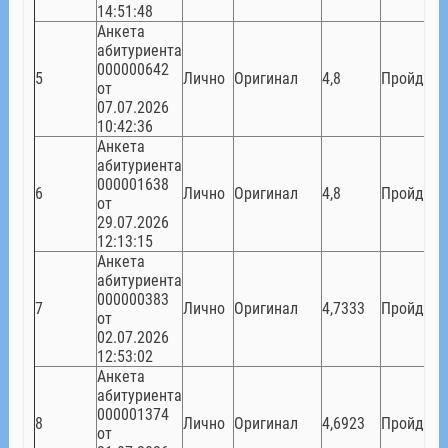
14:51:48
Анкета
абитуриента
000000642
5
Лично
Оригинал
4,8
Пройден
от
07.07.2026
10:42:36
Анкета
абитуриента
000001638
6
Лично
Оригинал
4,8
Пройден
от
29.07.2026
12:13:15
Анкета
абитуриента
000000383
7
Лично
Оригинал
4,7333
Пройден
от
02.07.2026
12:53:02
Анкета
абитуриента
000001374
8
Лично
Оригинал
4,6923
Пройден
от