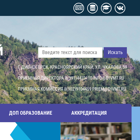
Й
Искать
Г. ДИВНОГОРСК, КРАСНОЯРСКИЙ КРАЙ, УЛ. ЧКАЛОВА 59
ПРИЕМНАЯ ДИРЕКТОРА 8(391)4433110
INFO@DIVMT.RU
ПРИЕМНАЯ КОМИССИЯ 8(902)9104459
PRIEM@DIVMT.RU
ДОП ОБРАЗОВАНИЕ
АККРЕДИТАЦИЯ