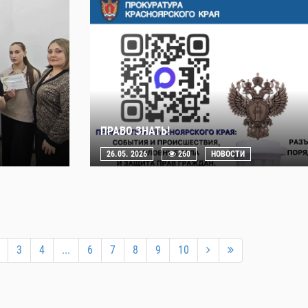
ПРАВО ЗНАТЬ!
26.05. 2026
260
НОВОСТИ
3
4
...
6
7
8
9
10