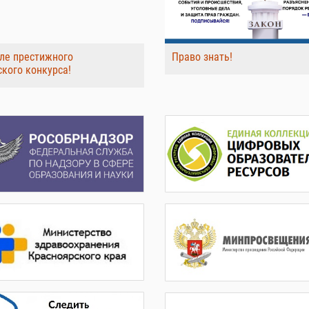
ле престижного
Право знать!
ского конкурса!