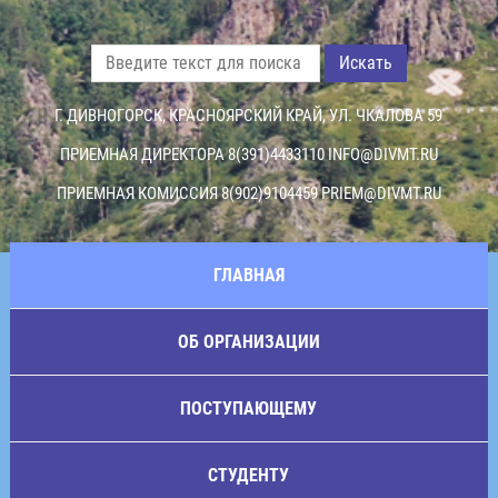
Искать
Г. ДИВНОГОРСК, КРАСНОЯРСКИЙ КРАЙ, УЛ. ЧКАЛОВА 59
ПРИЕМНАЯ ДИРЕКТОРА 8(391)4433110
INFO@DIVMT.RU
ПРИЕМНАЯ КОМИССИЯ 8(902)9104459
PRIEM@DIVMT.RU
ГЛАВНАЯ
ОБ ОРГАНИЗАЦИИ
ПОСТУПАЮЩЕМУ
СТУДЕНТУ