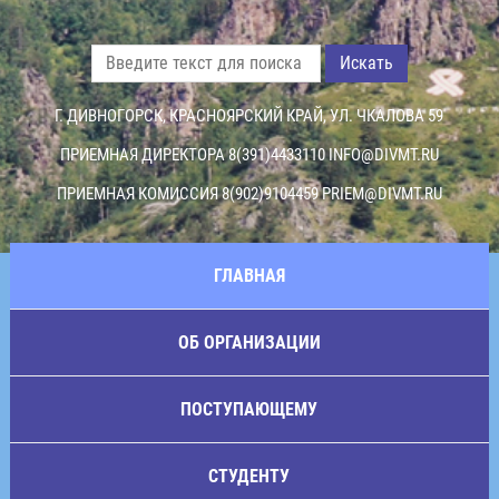
Искать
Г. ДИВНОГОРСК, КРАСНОЯРСКИЙ КРАЙ, УЛ. ЧКАЛОВА 59
ПРИЕМНАЯ ДИРЕКТОРА 8(391)4433110
INFO@DIVMT.RU
ПРИЕМНАЯ КОМИССИЯ 8(902)9104459
PRIEM@DIVMT.RU
ГЛАВНАЯ
ОБ ОРГАНИЗАЦИИ
ПОСТУПАЮЩЕМУ
СТУДЕНТУ