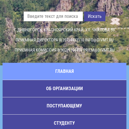
Искать
Г. ДИВНОГОРСК, КРАСНОЯРСКИЙ КРАЙ, УЛ. ЧКАЛОВА 59
ПРИЕМНАЯ ДИРЕКТОРА 8(391)4433110
INFO@DIVMT.RU
ПРИЕМНАЯ КОМИССИЯ 8(902)9104459
PRIEM@DIVMT.RU
ГЛАВНАЯ
ОБ ОРГАНИЗАЦИИ
ПОСТУПАЮЩЕМУ
СТУДЕНТУ