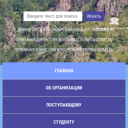
Искать
Г. ДИВНОГОРСК, КРАСНОЯРСКИЙ КРАЙ, УЛ. ЧКАЛОВА 59
ПРИЕМНАЯ ДИРЕКТОРА 8(391)4433110
INFO@DIVMT.RU
ПРИЕМНАЯ КОМИССИЯ 8(902)9104459
PRIEM@DIVMT.RU
ГЛАВНАЯ
ОБ ОРГАНИЗАЦИИ
ПОСТУПАЮЩЕМУ
СТУДЕНТУ