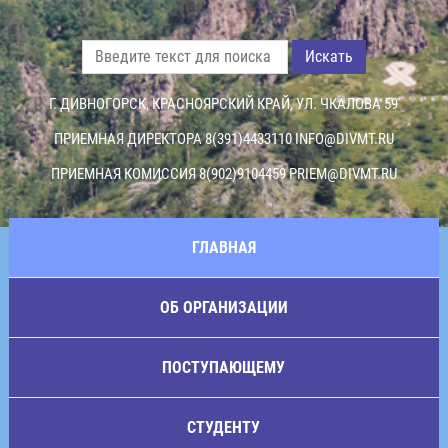
Искать
Г. ДИВНОГОРСК, КРАСНОЯРСКИЙ КРАЙ, УЛ. ЧКАЛОВА 59
ПРИЕМНАЯ ДИРЕКТОРА 8(391)4433110
INFO@DIVMT.RU
ПРИЕМНАЯ КОМИССИЯ 8(902)9104459
PRIEM@DIVMT.RU
ГЛАВНАЯ
ОБ ОРГАНИЗАЦИИ
ПОСТУПАЮЩЕМУ
СТУДЕНТУ