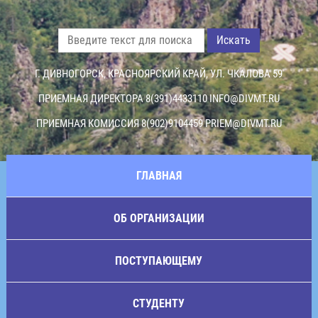
Искать
Г. ДИВНОГОРСК, КРАСНОЯРСКИЙ КРАЙ, УЛ. ЧКАЛОВА 59
ПРИЕМНАЯ ДИРЕКТОРА 8(391)4433110
INFO@DIVMT.RU
ПРИЕМНАЯ КОМИССИЯ 8(902)9104459
PRIEM@DIVMT.RU
ГЛАВНАЯ
ОБ ОРГАНИЗАЦИИ
ПОСТУПАЮЩЕМУ
СТУДЕНТУ