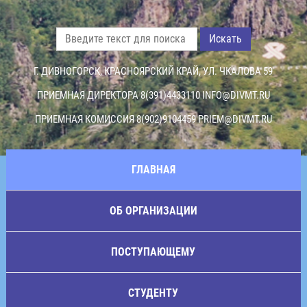
Искать
Г. ДИВНОГОРСК, КРАСНОЯРСКИЙ КРАЙ, УЛ. ЧКАЛОВА 59
ПРИЕМНАЯ ДИРЕКТОРА 8(391)4433110
INFO@DIVMT.RU
ПРИЕМНАЯ КОМИССИЯ 8(902)9104459
PRIEM@DIVMT.RU
ГЛАВНАЯ
ОБ ОРГАНИЗАЦИИ
ПОСТУПАЮЩЕМУ
СТУДЕНТУ